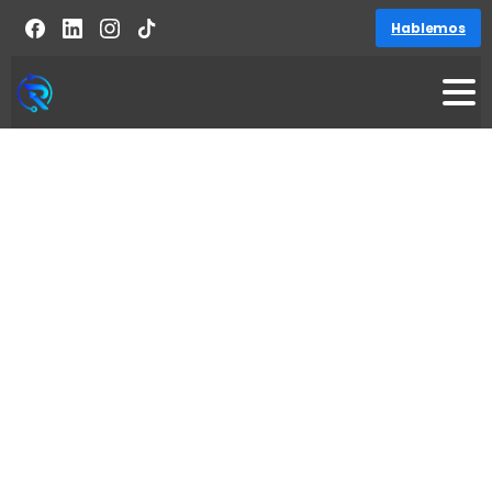
Hablemos
Diseño a medida con estrategias SEO
Diseño
de
Páginas
Web
en
Toluca