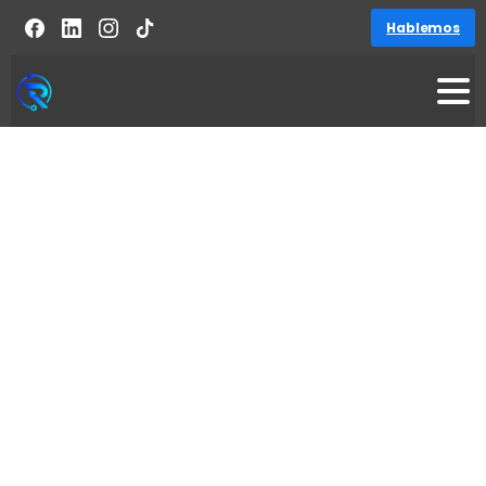
Hablemos
Diseño a medida con estrategias SEO
Diseño
de
Páginas
Web
en
Puerto
Vallarta